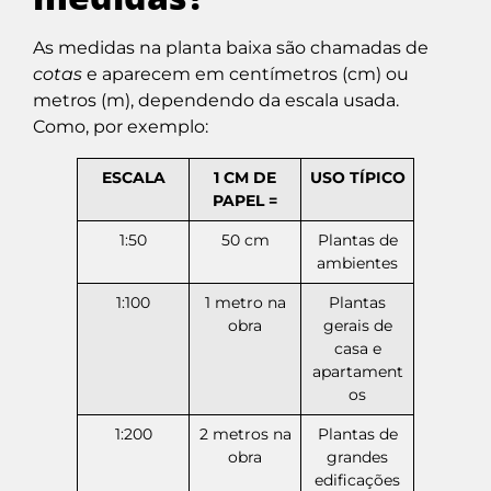
As medidas na planta baixa são chamadas de
cotas
e aparecem em centímetros (cm) ou
metros (m), dependendo da escala usada.
Como, por exemplo:
ESCALA
1 CM DE
USO TÍPICO
PAPEL =
1:50
50 cm
Plantas de
ambientes
1:100
1 metro na
Plantas
obra
gerais de
casa e
apartament
os
1:200
2 metros na
Plantas de
obra
grandes
edificações