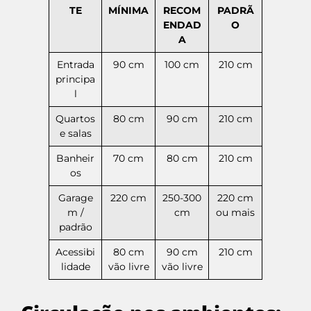
TE
MÍNIMA
RECOM
PADRÃ
ENDAD
O
A
Entrada
90 cm
100 cm
210 cm
principa
l
Quartos
80 cm
90 cm
210 cm
e salas
Banheir
70 cm
80 cm
210 cm
os
Garage
220 cm
250-300
220 cm
m /
cm
ou mais
padrão
Acessibi
80 cm
90 cm
210 cm
lidade
vão livre
vão livre