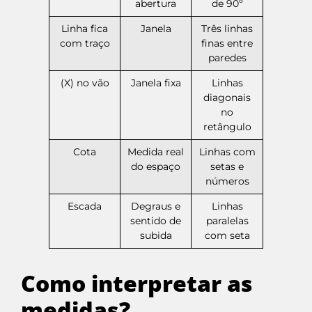
abertura
de 90º
Linha fica
Janela
Três linhas
com traço
finas entre
paredes
(X) no vão
Janela fixa
Linhas
diagonais
no
retângulo
Cota
Medida real
Linhas com
do espaço
setas e
números
Escada
Degraus e
Linhas
sentido de
paralelas
subida
com seta
Como interpretar as
medidas?