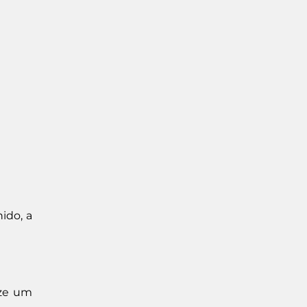
ido, a
ize um