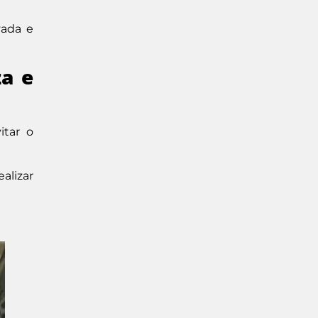
vada e
za e
itar o
alizar