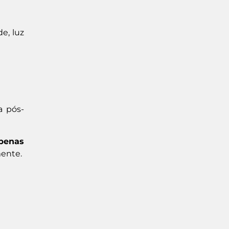
e, luz
a pós-
apenas
mente.