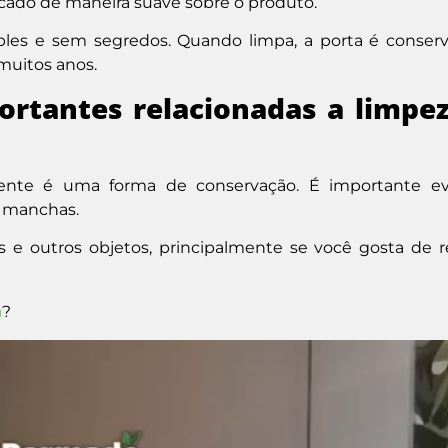
cado de maneira suave sobre o produto.
ples e sem segredos. Quando limpa, a porta é conser
muitos anos.
ortantes relacionadas a limpe
mente é uma forma de conservação. É importante ev
e manchas.
 outros objetos, principalmente se você gosta de re
a
?