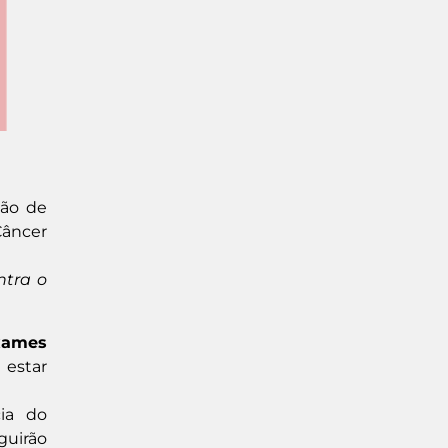
ção de
Câncer
ntra o
xames
 estar
ia do
guirão