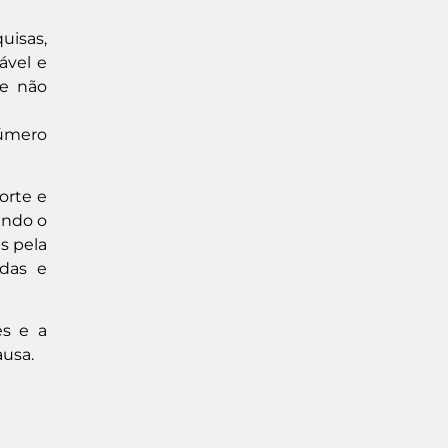
uisas,
ável e
 e não
úmero
orte e
ando o
s pela
adas e
es e a
ausa.