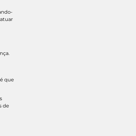
nando-
 atuar
nça.
e
 é que
s
s de