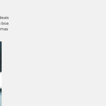
deais
a boa
lemas