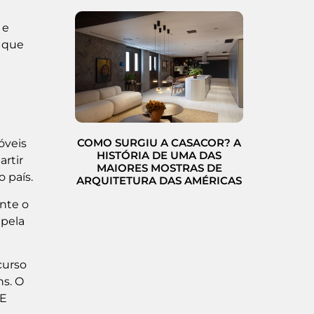
 e
, que
COMO SURGIU A CASACOR? A
óveis
HISTÓRIA DE UMA DAS
artir
MAIORES MOSTRAS DE
 país.
ARQUITETURA DAS AMÉRICAS
ente o
 pela
curso
ns. O
 E