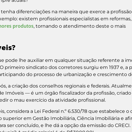
mpre atuais?
l tenha diferenciações na maneira que exerce a profissão
xemplo: existem profissionais especialistas em reformas
hores produtos
, tornando o atendimento deste o mais
veis?
ue pode lhe auxiliar em qualquer situação referente a im
 O primeiro sindicato dos corretores surgiu em 1937 e, a p
articipando do processo de urbanização e crescimento do
ós, a criação dos conselhos regionais e federais. Atualm
 Imóveis — é um órgão fiscalizador da profissão, criado
dir o mau exercício da atividade profissional.
s, considera a Lei Federal n.º 6.530/78 que estabelece o 
 superior em Gestão Imobiliária, Ciência Imobiliária e afi
ra ser concluído, e lhe dá a opção da emissão do CRECI.