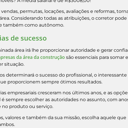
óveis? A média salarial é de R$3008,00!
 vendas, permutas, locações, avaliações e reformas, tor
rea. Considerando todas as atribuições, o corretor pode
os e também como autônomo.
ias de sucesso
nada área irá lhe proporcionar autoridade e gerar confia
presas da área da construção
são essenciais para somar 
r situação.
os determinará o sucesso do profissional, o interessante
que proporcionem sempre ótimos resultados.
as empresariais cresceram nos últimos anos, e as opçõe
l é sempre escolher as autoridades no assunto, com ano
no produto ou serviço.
ivos, valores e também da sua missão, escolha aquele que
 ambos.